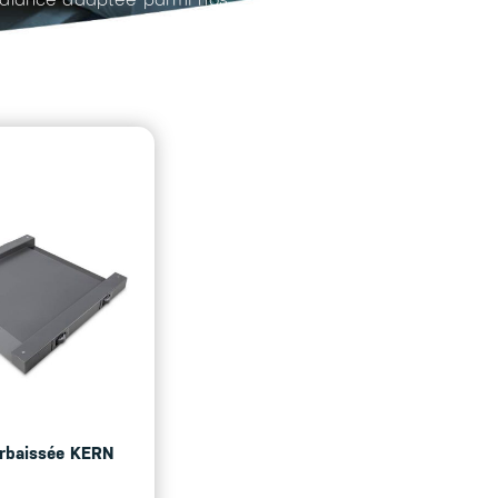
 balance adaptée parmi nos
rbaissée KERN