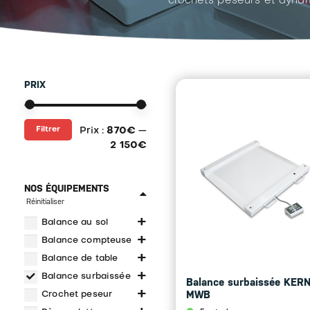
crochets peseurs et dynam
PRIX
Prix
Prix
Filtrer
Prix :
870€
—
min
max
2 150€
NOS ÉQUIPEMENTS
Réinitialiser
+
Balance au sol
+
Balance compteuse
+
Balance de table
+
Balance surbaissée
Balance surbaissée KER
+
MWB
Crochet peseur