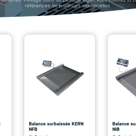
omètres. Pesage lourd ou pesage léger, vous trouvez la
références de balances industrielles.
N
Balance surbaissée KERN
Balance su
NFB
NIB