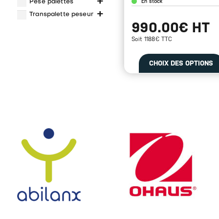
+
Pèse palettes
En stock
+
Transpalette peseur
990.00€ HT
Soit 1188€ TTC
CHOIX DES OPTIONS