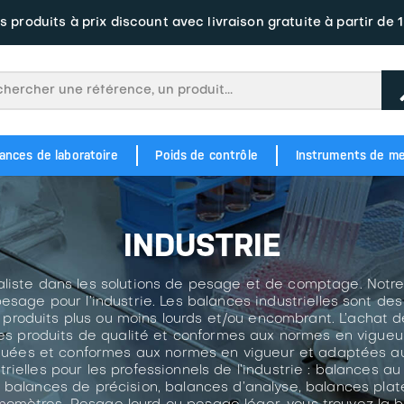
s produits à prix discount avec livraison gratuite à partir de 
ances de laboratoire
Poids de contrôle
Instruments de m
M1 343
Balance étiqueteuse à écran tacile BM5 Junior Plate Label
Balance à tickets et étiquettes tactile BM5 ARM DC3 Label
OIML M2 354
POIDS EN FONTE M1 346
POIDS EN FONTE M2 356
Balance étiqu
Balance étiqueteus
INDUSTRIE
liste dans les solutions de pesage et de comptage. No
esage pour l’industrie. Les balances industrielles sont d
produits plus ou moins lourds et/ou encombrant. L’achat d
des produits de qualité et conformes aux normes en vigueu
oguées et conformes aux normes en vigueur et adaptées aux
rielles pour les professionnels de l’industrie : balances a
alances de précision, balances d’analyse, balances plat