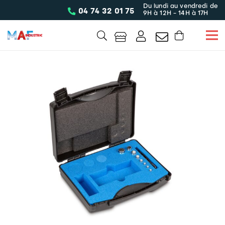
Du lundi au vendredi de
04 74 32 01 75
9H à 12H - 14H à 17H