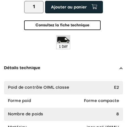
quantité
Ajouter au panier
de
OIML
E2
KERN
Consultez la fiche technique
312
Détails technique
Poid de contrôle OIML classe
E2
Forme poid
Forme compacte
Nombre de poids
8