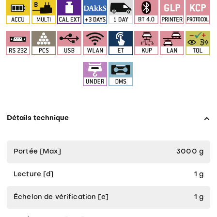
Détails technique
Portée [Max]
3000 g
Lecture [d]
1 g
Échelon de vérification [e]
1 g