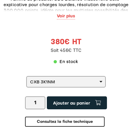
explicative pour charges lourdes, résolution de comptage
300.000 points, idéale pour les multiples possibilités des
applications industrielles 4.0
Voir plus
380€ HT
Soit 456€ TTC
En stock
quantité
Ajouter au panier
de
Balance
compteuse
KERN
Consultez la fiche technique
CXB