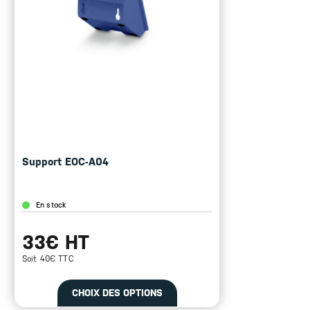
Housse de protection
En stock
44€ HT
Soit 53€ TTC
TIONS
CHOIX DES OP