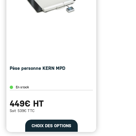
Pese bébé KERN MBC
En stock
416€ HT
Soit 499€ TTC
CHOIX DES OPTIONS