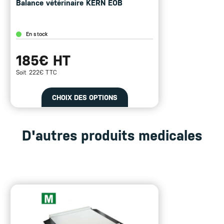
ERN EOB
Balance vétérinaire K
En stock
185€ HT
Soit 222€ TTC
TIONS
CHOIX DES OP
D'autres produits medicales