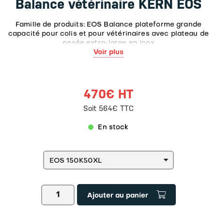
Balance vétérinaire KERN EOS
Famille de produits: EOS Balance plateforme grande
capacité pour colis et pour vétérinaires avec plateau de
pesée extra-large en inox
Voir plus
470€ HT
Soit 564€ TTC
En stock
quantité
Ajouter au panier
de
Balance
vétérinaire