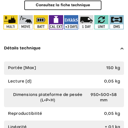
KERN
Consultez la fiche technique
EOS
Détails technique
Portée [Max]
150 kg
Lecture [d]
0,05 kg
Dimensions plateforme de pesée
950×500×58
(L×P×H)
mm
Reproductibilité
0,05 kg
Linéarité
± 0,1 kg