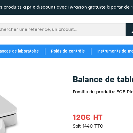
s produits à prix discount avec livraison gratuite à partir de 
ances de laboratoire
Poids de contrôle
Instruments de m
M1 343
Balance étiqueteuse à écran tacile BM5 Junior Plate Label
Balance à tickets et étiquettes tactile BM5 ARM DC3 Label
OIML M2 354
POIDS EN FONTE M1 346
POIDS EN FONTE M2 356
Balance étiqu
Balance étiqueteus
Balance de tab
Famille de produits: ECE Pla
120€ HT
Soit 144€ TTC