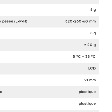
5 g
 pesée (L×P×H)
320×260×60 mm
5 g
± 20 g
5 °C – 35 °C
LCD
s
21 mm
ée
plastique
plastique