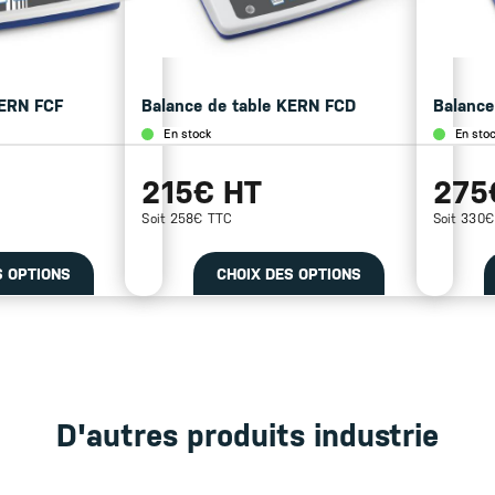
KERN FCF
Balance de table KERN FCD
Balance
En stock
En sto
215€ HT
275
Soit 258€ TTC
Soit 330
S OPTIONS
CHOIX DES OPTIONS
D'autres produits industrie