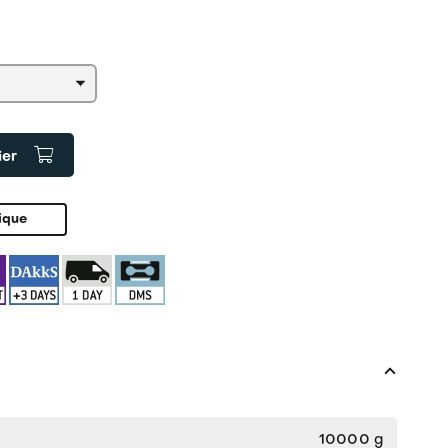
ier
ique
10000 g