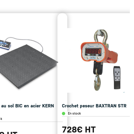
 au sol BIC en acier KERN
Crochet peseur BAXTRAN STR
En stock
ck
728€ HT