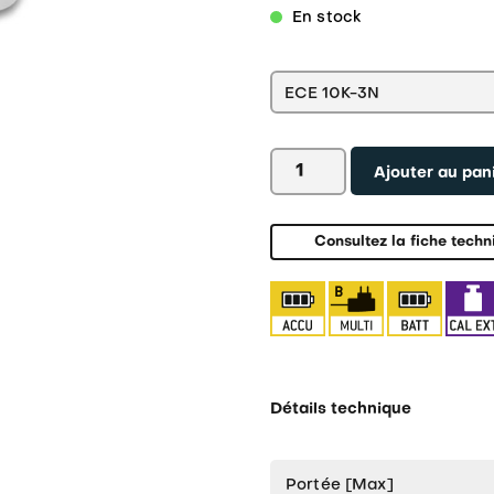
En stock
quantité
Ajouter au pan
de
Balance
de
table
Consultez la fiche techn
KERN
ECE
Détails technique
Portée [Max]