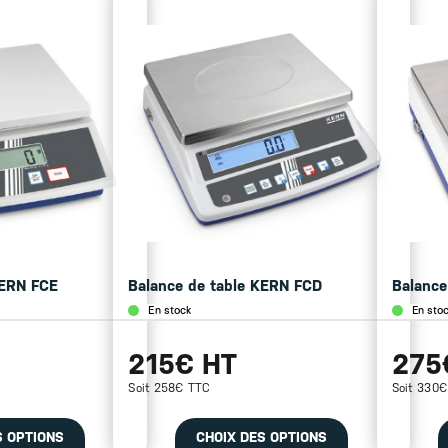
KERN FCE
Balance de table KERN FCD
Balance
En stock
En sto
215€ HT
275
Soit 258€ TTC
Soit 330
S OPTIONS
CHOIX DES OPTIONS