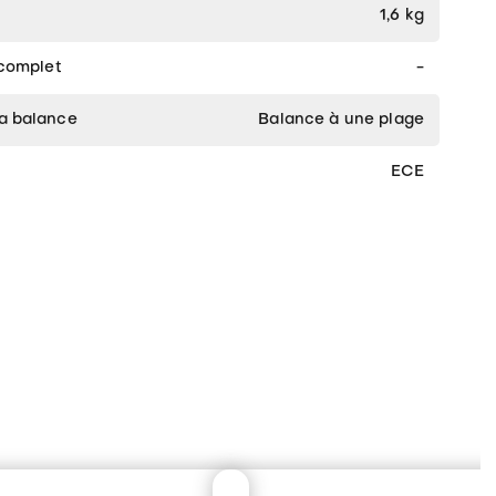
1,6 kg
 complet
-
la balance
Balance à une plage
ECE