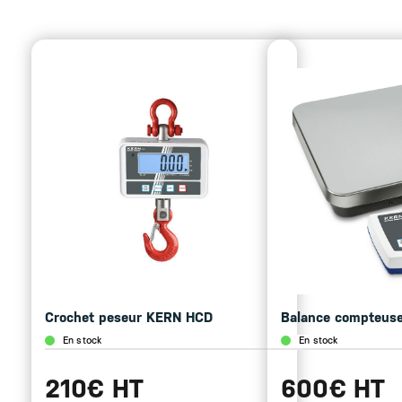
Crochet peseur KERN HCD
Balance compteus
En stock
En stock
210€ HT
600€ HT