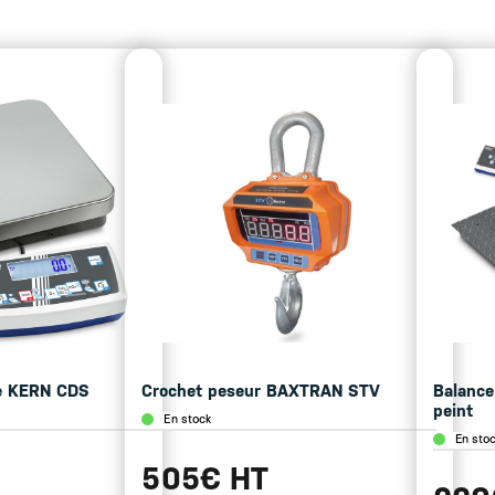
e KERN CDS
Crochet peseur BAXTRAN STV
Balance
peint
En stock
En sto
505€ HT