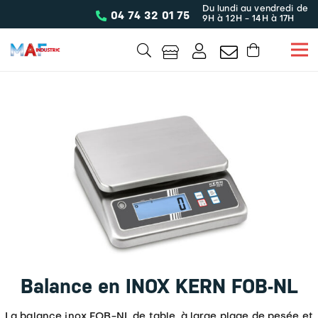
Du lundi au vendredi de
04 74 32 01 75
9H à 12H - 14H à 17H
Balance en INOX KERN FOB-NL
La balance inox FOB-NL de table, à large plage de pesée et