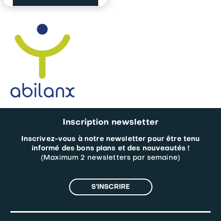
produit
a
plusieurs
variations.
Les
options
peuvent
être
choisies
sur
la
page
du
produit
Inscription newsletter
Inscrivez-vous à notre newsletter pour être tenu
informé des bons plans et des nouveautés !
(Maximum 2 newsletters par semaine)
S’INSCRIRE