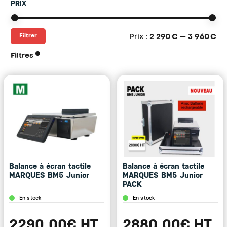
PRIX
Pri
Pri
Filtrer
Prix :
2 290€
—
3 960€
mi
ma
Filtres
Balance à écran tactile
Balance à écran tactile
MARQUES BM5 Junior
MARQUES BM5 Junior
PACK
En stock
En stock
2290.00€ HT
2880.00€ HT