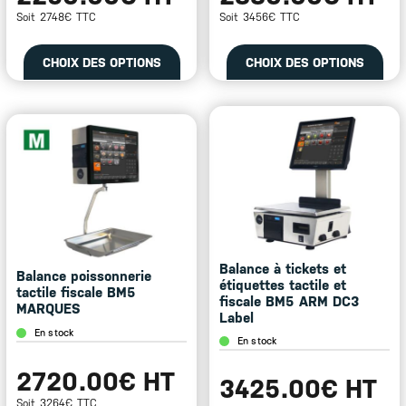
Soit 2748€ TTC
Soit 3456€ TTC
Ce
Ce
CHOIX DES OPTIONS
CHOIX DES OPTIONS
produit
pro
a
a
plusieurs
plu
variations.
var
Les
Les
options
opt
peuvent
peu
être
êtr
choisies
cho
sur
sur
la
la
page
pa
Balance à tickets et
Balance poissonnerie
du
du
étiquettes tactile et
tactile fiscale BM5
produit
pro
fiscale BM5 ARM DC3
MARQUES
Label
En stock
En stock
2720.00€ HT
3425.00€ HT
Soit 3264€ TTC