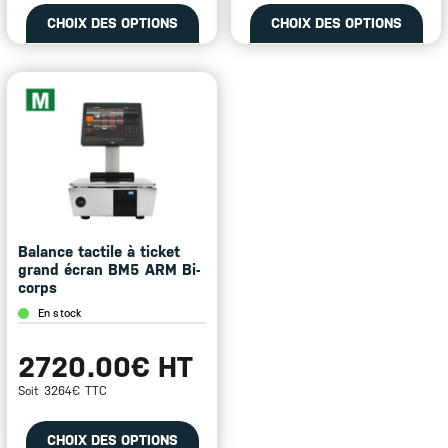
Ce
Ce
CHOIX DES OPTIONS
CHOIX DES OPTIONS
produit
pro
a
a
plusieurs
plu
variations.
var
Les
Les
options
opt
peuvent
peu
être
êtr
choisies
cho
sur
sur
la
la
page
pa
Balance tactile à ticket
du
du
grand écran BM5 ARM Bi-
produit
pro
corps
En stock
2720.00€ HT
Soit 3264€ TTC
Ce
CHOIX DES OPTIONS