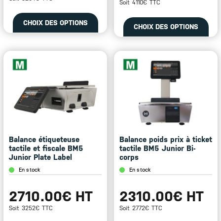
Soit 4110€ TTC
Ce
Ce
CHOIX DES OPTIONS
CHOIX DES OPTIONS
produit
pro
a
a
plusieurs
plu
variations.
var
Les
Les
options
opt
peuvent
peu
être
êtr
choisies
cho
sur
sur
la
la
page
pa
Balance étiqueteuse
Balance poids prix à ticket
du
du
tactile et fiscale BM5
tactile BM5 Junior Bi-
produit
pro
Junior Plate Label
corps
En stock
En stock
2710.00€ HT
2310.00€ HT
Soit 3252€ TTC
Soit 2772€ TTC