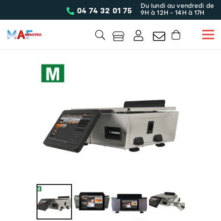
Du lundi au vendredi de
04 74 32 01 75
9H à 12H - 14H à 17H