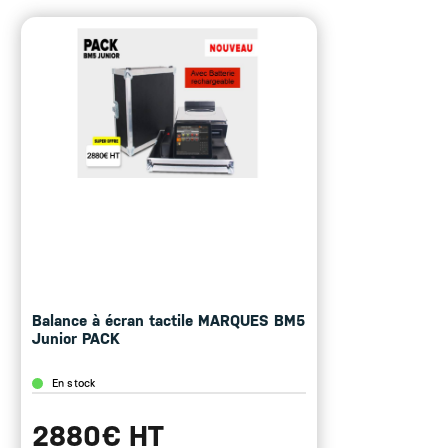
Corps en acier inoxydable
Dimensions du plateau : 375×275 mm
Bulle à niveau digitale
Plateau avec butée
Balance fiscale
Logiciel ETPOS5 en conformité avec les exigences
de la norme EN 45501 et OIML 76-1 et assure la
conformité avec les exigences essentielles de la
directive 2009/CE sur instruments de pesage à
fonctionnement non automatique
Logiciel ETPOS certifié INFOCERT selon la norme
NF525 (NF logiciel Gestion de l’Encaissement,
Numéro de certificat 525/0429)
ETPOS 5 Light inclus
Balance à écran tactile MARQUES BM5
Junior PACK
Cette balance existe en version Linerless
En stock
2880€ HT