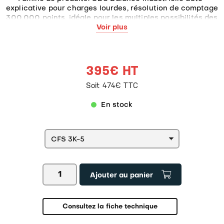
explicative pour charges lourdes, résolution de comptage
300.000 points, idéale pour les multiples possibilités des
applications industrielles 4.0
Voir plus
395€ HT
Soit 474€ TTC
En stock
quantité
Ajouter au panier
de
Balance
compteuse
KERN
Consultez la fiche technique
CFS