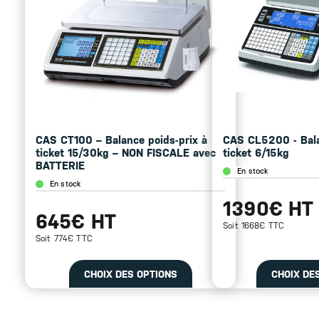
CAS CT100 – Balance poids-prix à
CAS CL5200 - Bala
ticket 15/30kg – NON FISCALE avec
ticket 6/15kg
BATTERIE
En stock
En stock
1390€ HT
645€ HT
Soit 1668€ TTC
Soit 774€ TTC
CHOIX DES OPTIONS
CHOIX DE