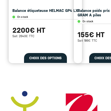
Balance étiqueteuse HELMAC GP4 LX
Balance poids prix
GRAM A piles
En stock
En stock
2200€ HT
155€ HT
Soit 2640€ TTC
Soit 186€ TTC
CHOIX DES OPTIONS
CHOIX DE