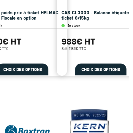
 poids prix à ticket HELMAC
CAS CL3000 - Balance étiqueteu
 Fiscale en option
ticket 6/15kg
ck
En stock
0€ HT
988€ HT
€ TTC
Soit 1186€ TTC
CHOIX DES OPTIONS
CHOIX DES OPTIONS