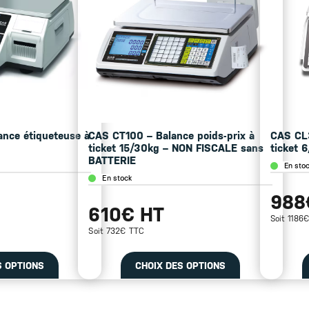
nce étiqueteuse à
CAS CT100 – Balance poids-prix à
CAS CL3
ticket 15/30kg – NON FISCALE sans
ticket 
BATTERIE
En sto
En stock
988
610€ HT
Soit 1186
Soit 732€ TTC
S OPTIONS
CHOIX DES OPTIONS