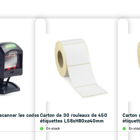
de 255 lots simultanés.
• Traçabilité poisson avec 
transformation
• Traçabilité 2005.
• Sortie RS232 pour connexi
• Connexion Ethernet en op
Jupiter
• Possibilité de mémoriser 
caractères pour la compositi
• 99 familles
• Fichier de 500 clients (ave
• Gestion nominative des o
• Totaux séparés par article,
• Totaux journaliers et cu
• Possibilité de stocker et 
• 10 tares programmables ac
• Dimensions totales L 305
scanner les codes
Carton de 30 rouleaux de 450
Carton 
étiquettes L58xH80x⌀40mm
étique
En stock
En sto