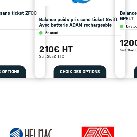
 sans ticket ZFOC
Balance
GPELT -
Balance poids prix sans ticket Swift
Avec batterie ADAM rechargeable
En sto
En stock
120
210€ HT
Soit 1440
Soit 252€ TTC
S OPTIONS
CHOIX DES OPTIONS