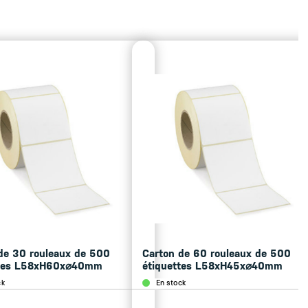
gestion de bibliothèques des lieux de pêche/élevage et
on à ordinateur et lecteur optique.
tion compatible avec la gamme Euroscale, Mercure et
jusqu’à 16000 articles, 32000 lignes de texte de 25
on des articles (jusqu’à 40 lignes par article).
c 4 lignes de descriptif par client).
pérateurs
 famille, opérateur et total horaire.
mulés effaçables indépendamment.
imprimer deux logos.
cessibles par appel direct ou associé à l’article
 x l 265 x H 240 mm
de 30 rouleaux de 500
Carton de 60 rouleaux de 500
ttes L58xH60x⌀40mm
étiquettes L58xH45x⌀40mm
ck
En stock