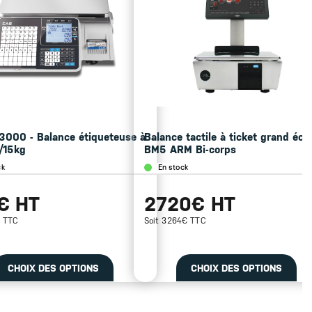
000 - Balance étiqueteuse à
Balance tactile à ticket grand écr
6/15kg
BM5 ARM Bi-corps
ck
En stock
€ HT
2720€ HT
€ TTC
Soit 3264€ TTC
CHOIX DES OPTIONS
CHOIX DES OPTIONS