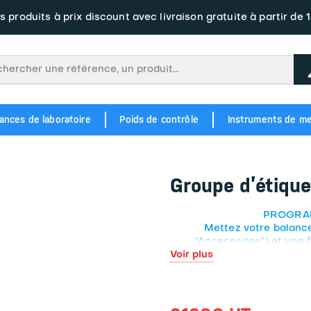
s produits à prix discount avec livraison gratuite à partir de 
ances de laboratoire
Poids de contrôle
Instruments de m
M1 343
Balance étiqueteuse à écran tacile BM5 Junior Plate Label
Balance à tickets et étiquettes tactile BM5 ARM DC3 Label
OIML M2 354
POIDS EN FONTE M1 346
POIDS EN FONTE M2 356
Balance étiqu
Balance étiqueteus
Groupe d’étiqu
PROGRAMM
Mettez votre balance
“Accessoires”) et une
Voir plus
Ce groupe d’étiquetage hom
d’étiquettes autocollantes.
Groupe d’étiquetage compo
x 300 mm. Compatible avec l