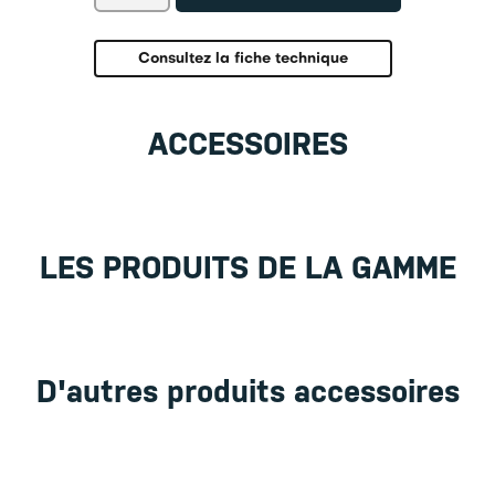
Unité
de
fluorescence
Consultez la fiche technique
OBB-
A1155
ACCESSOIRES
LES PRODUITS DE LA GAMME
D'autres produits accessoires