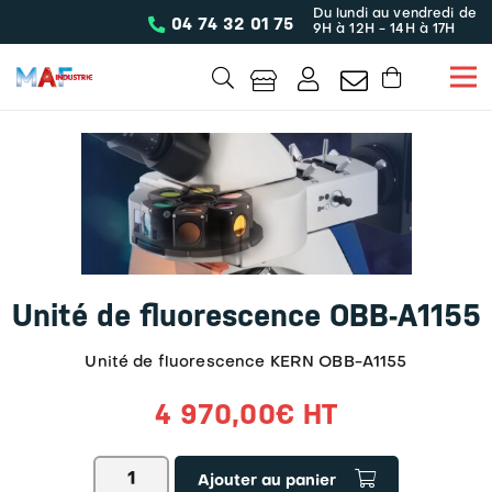
Du lundi au vendredi de
04 74 32 01 75
9H à 12H - 14H à 17H
Unité de fluorescence OBB-A1155
Unité de fluorescence KERN OBB-A1155
4 970,00
€
HT
quantité
Ajouter au panier
de