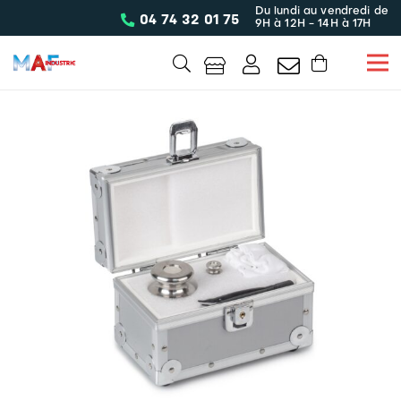
Du lundi au vendredi de
04 74 32 01 75
9H à 12H - 14H à 17H