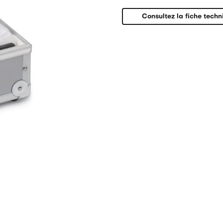
Set
315-
Consultez la fiche techn
312-
308