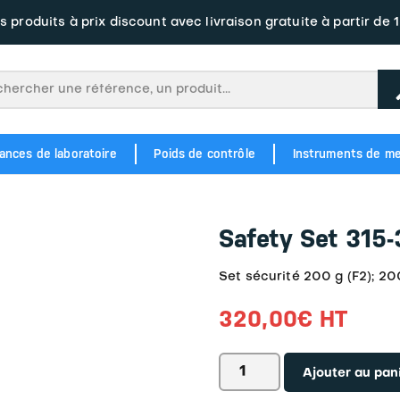
s produits à prix discount avec livraison gratuite à partir de 
ances de laboratoire
Poids de contrôle
Instruments de m
M1 343
Balance étiqueteuse à écran tacile BM5 Junior Plate Label
Balance à tickets et étiquettes tactile BM5 ARM DC3 Label
OIML M2 354
POIDS EN FONTE M1 346
POIDS EN FONTE M2 356
Balance étiqu
Balance étiqueteus
Safety Set 315
Set sécurité 200 g (F2); 20
320,00
€
HT
quantité
Ajouter au pan
de
Safety