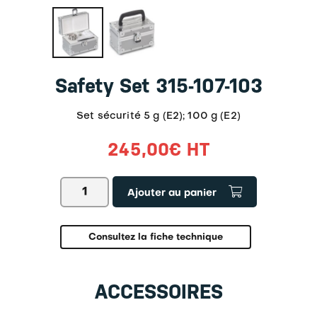
Safety Set 315-107-103
Set sécurité 5 g (E2); 100 g (E2)
245,00
€
HT
quantité
Ajouter au panier
de
Safety
Set
315-
Consultez la fiche technique
107-
103
ACCESSOIRES