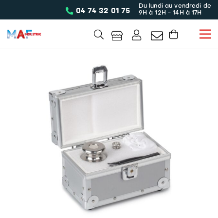
Du lundi au vendredi de
04 74 32 01 75
9H à 12H - 14H à 17H