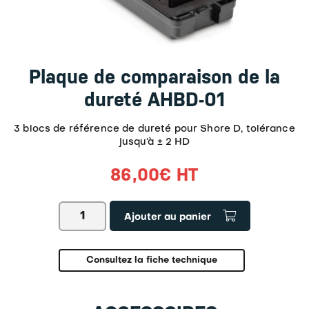
Plaque de comparaison de la
dureté AHBD-01
3 blocs de référence de dureté pour Shore D, tolérance
jusqu‘à ± 2 HD
86,00
€
HT
quantité
Ajouter au panier
de
Plaque
de
comparaison
Consultez la fiche technique
de
la
dureté