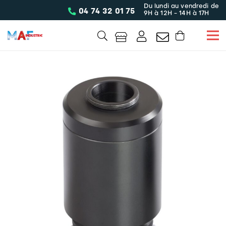
Du lundi au vendredi de
04 74 32 01 75
9H à 12H - 14H à 17H