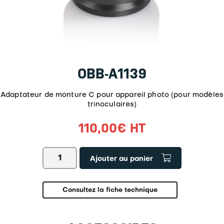
OBB-A1139
Adaptateur de monture C pour appareil photo (pour modèles
trinoculaires)
110,00
€
HT
quantité
Ajouter au panier
de
OBB-
A1139
Consultez la fiche technique