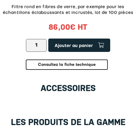
Filtre rond en fibres de verre, par exemple pour les
échantillons éclaboussants et incrustés, lot de 100 pièces
86,00
€
HT
quantité
Ajouter au panier
de
Filtre
en
fibre
Consultez la fiche technique
de
verre
RH-
ACCESSOIRES
A02
LES PRODUITS DE LA GAMME