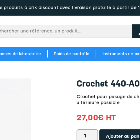
s produits à prix discount avec livraison gratuite à partir de 
ances de laboratoire
Poids de contrôle
Instruments de m
M1 343
Balance étiqueteuse à écran tacile BM5 Junior Plate Label
Balance à tickets et étiquettes tactile BM5 ARM DC3 Label
OIML M2 354
POIDS EN FONTE M1 346
POIDS EN FONTE M2 356
Balance étiqu
Balance étiqueteus
Crochet 440-A0
Crochet pour pesage de ch
ultérieure possible
27,00
€
HT
quantité
Ajouter au pan
de