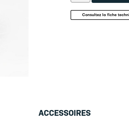
Crochet
440-
A01
Consultez la fiche techn
ACCESSOIRES