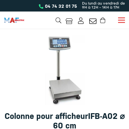
Du lundi au vendredi de
04 74 32 01 75
9H à 12H - 14H à 17H
Colonne pour afficheurIFB-A02 ⌀
60 cm