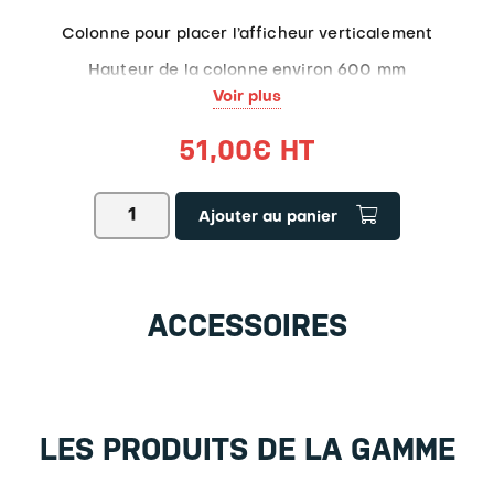
Colonne pour placer l’afficheur verticalement
Hauteur de la colonne environ 600 mm
Voir plus
51,00
€
HT
quantité
Ajouter au panier
de
Colonne
pour
afficheurIFB-
A02
ACCESSOIRES
⌀
60
cm
LES PRODUITS DE LA GAMME