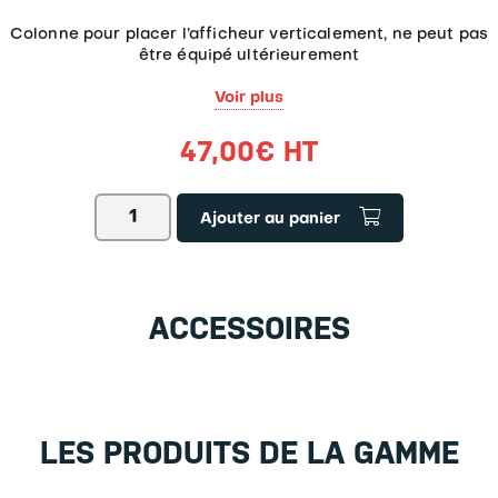
Colonne pour placer l’afficheur verticalement, ne peut pas
être équipé ultérieurement
Hauteur de la colonne environ 50 mm
Voir plus
Pour tous les modèles de balances plateforme IXS
47,00
€
HT
quantité
Ajouter au panier
de
Colonne
pour
afficheur
IXS-
ACCESSOIRES
A01
⌀
5
cm
LES PRODUITS DE LA GAMME