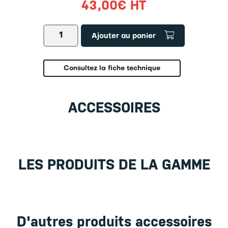
43,00
€
HT
quantité
Ajouter au panier
de
Bloc
d’alimentation
PFB-
Consultez la fiche technique
A03
ACCESSOIRES
LES PRODUITS DE LA GAMME
D'autres produits accessoires