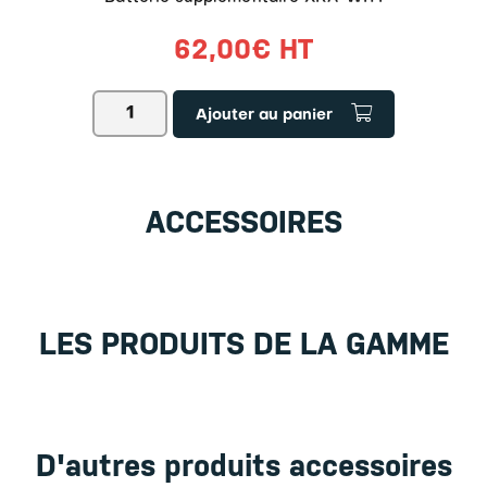
62,00
€
HT
quantité
Ajouter au panier
de
Batterie
supplémentaire
XRA-
WITI
ACCESSOIRES
LES PRODUITS DE LA GAMME
D'autres produits accessoires