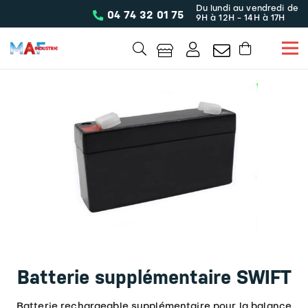
Du lundi au vendredi de
04 74 32 01 75
9H à 12H - 14H à 17H
Batterie supplémentaire SWIFT
Batterie rechargeable supplémentaire pour la balance