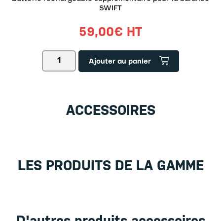
SWIFT
59,00
€
HT
quantité
Ajouter au panier
de
Batterie
supplémentaire
SWIFT
ACCESSOIRES
LES PRODUITS DE LA GAMME
D'autres produits accessoires