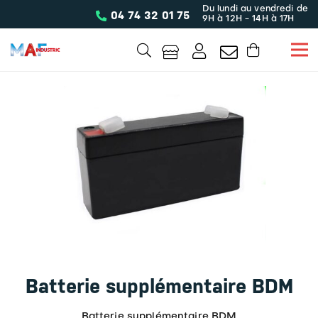
Du lundi au vendredi de
04 74 32 01 75
9H à 12H - 14H à 17H
Batterie supplémentaire BDM
Batterie supplémentaire BDM