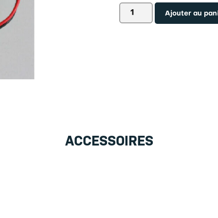
quantité
Ajouter au pan
de
Accu
interne
HFD-
A04
ACCESSOIRES