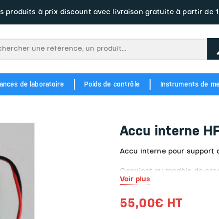
s produits à prix discount avec livraison gratuite à partir de 
ances de laboratoire
Poids de contrôle
Instruments de m
M1 343
Balance étiqueteuse à écran tacile BM5 Junior Plate Label
Balance à tickets et étiquettes tactile BM5 ARM DC3 Label
OIML M2 354
POIDS EN FONTE M1 346
POIDS EN FONTE M2 356
Balance étiqu
Balance étiqueteus
Accu interne H
Accu interne pour support 
Convient au modèle de cro
Voir plus
55,00
€
HT